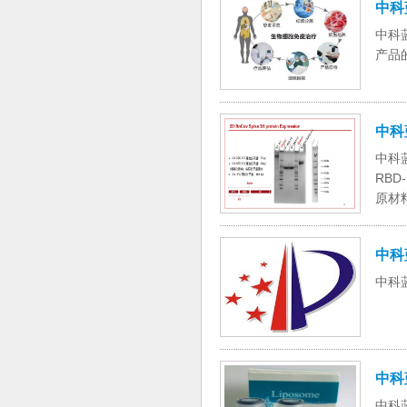
中科
中科
产品
中科
中科
RB
原材
中科
中科
中科
中科蓝