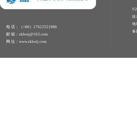
©2
技
地
电 话：（+86）17622521986
备
邮 箱：zkbotj@163.com
网 址：www.zkbotj.com