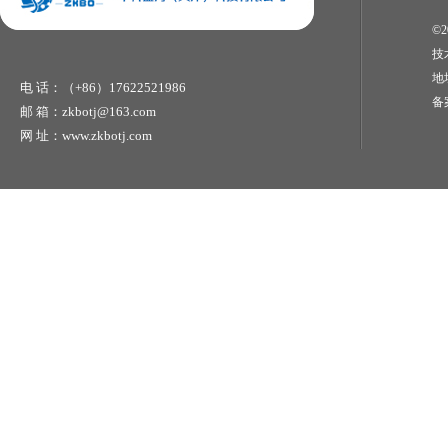
©2
技
地
电 话：（+86）17622521986
备
邮 箱：zkbotj@163.com
网 址：www.zkbotj.com