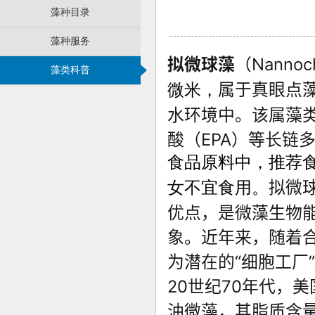
藻种目录
藻种服务
拟微球藻
（
Nannoch
藻类科普
属于真眼点藻纲
微米，
水环境中。
该属藻
酸（EPA）等长链
食品原料中，推荐食
拟微
女不宜食用。
优点，是微藻生物
象。近年来，随着
为潜在的“细胞工厂
20世纪70年代，
油微藻，其脂质含